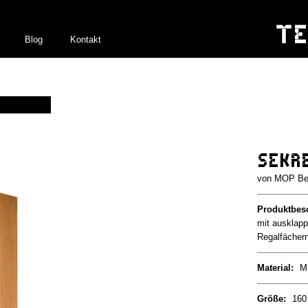
Blog
Kontakt
Sekr
MOP Ber
Produktbes
mit ausklapp
Regalfächern
Material:
Mu
Größe:
160