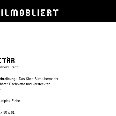
etär
thold Franz
chreibung:
Das Klein-Büro überrascht
barer Tischplatte und versteckten
.
ltiplex Eiche
 x 90 x 61